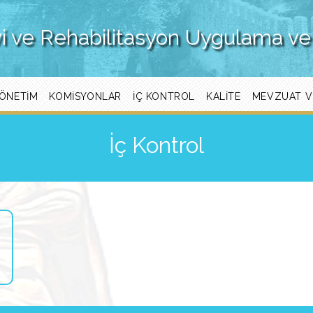
vi ve Rehabilitasyon Uygulama ve
ÖNETIM
KOMISYONLAR
İÇ KONTROL
KALITE
MEVZUAT V
İç Kontrol