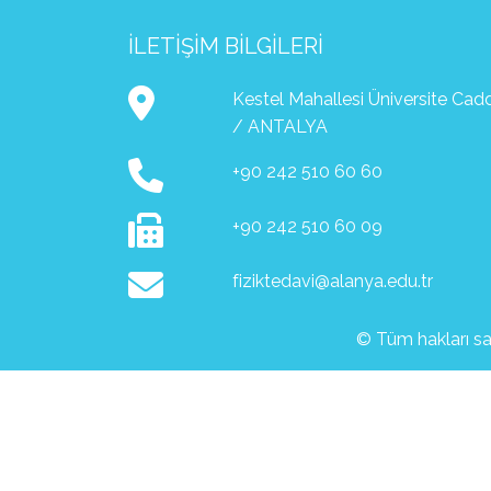
İLETIŞIM BILGILERI
Kestel Mahallesi Üniversite Ca
/ ANTALYA
+90 242 510 60 60
+90 242 510 60 09
fiziktedavi@alanya.edu.tr
© Tüm hakları sak